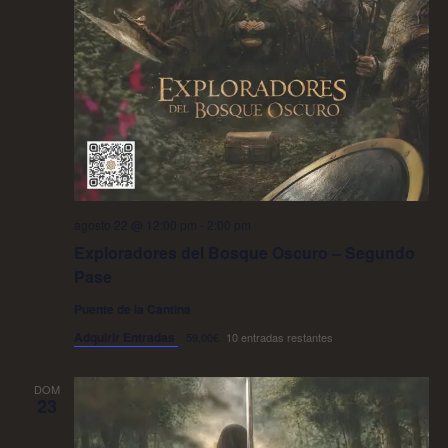
agosto 22 @ 12:00 pm
-
2:00 pm
Exploradores del Bosque Oscuro – Segundo
Pase
Puente de la Cantina
Adquirir Entradas
59,00€
10 entradas restantes
DOM
23