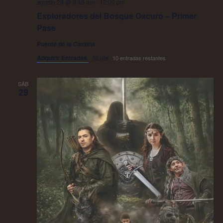
agosto 29 @ 9:45 am
-
12:00 pm
Exploradores del Bosque Oscuro – Primer
Pase
Puente de la Cantina
Adquirir Entradas
59,00€
10 entradas restantes
SÁB
29