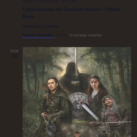
agosto 23 @ 9:45 am
-
12:00 pm
Exploradores del Bosque Oscuro – Primer
Pase
Puente de la Cantina
Adquirir Entradas
59,00€
10 entradas restantes
DOM
23