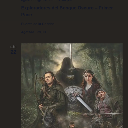
Exploradores del Bosque Oscuro – Primer
Pase
Puente de la Cantina
59,00€
Agotado
SÁB
22