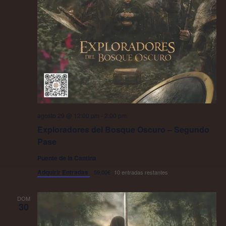
agosto 29 @ 12:00 pm
-
2:00 pm
Exploradores del Bosque Oscuro – Segundo
Pase
Puente de la Cantina
Adquirir Entradas
59,00€
10 entradas restantes
DOM
30