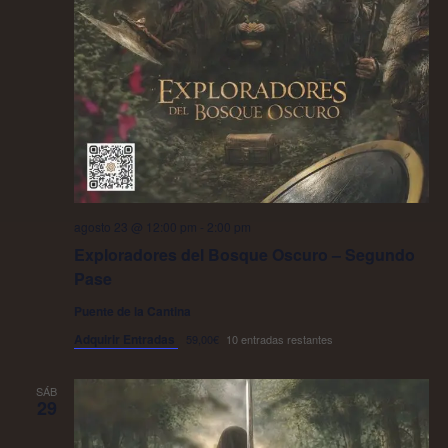
agosto 23 @ 12:00 pm
-
2:00 pm
Exploradores del Bosque Oscuro – Segundo
Pase
Puente de la Cantina
Adquirir Entradas
59,00€
10 entradas restantes
SÁB
29