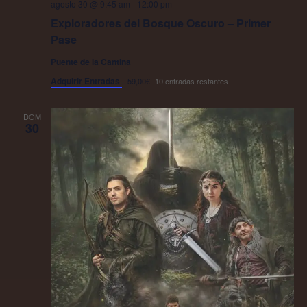
agosto 30 @ 9:45 am
-
12:00 pm
Exploradores del Bosque Oscuro – Primer
Pase
Puente de la Cantina
Adquirir Entradas
59,00€
10 entradas restantes
DOM
30