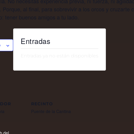
ía. No necesitas experiencia previa, ni fuerza, ni agilidad
 Porque, al final, para sobrevivir a los orcos y cruzarte 
o: tener buenos amigos a tu lado.
Entradas
O
Entradas ya no están disponibles
ADOR
RECINTO
via
Puente de la Cantina
eb del