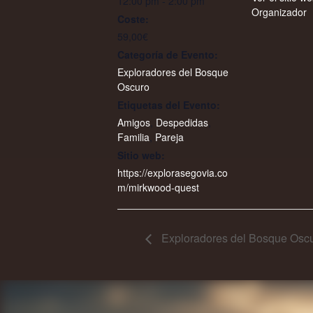
12:00 pm - 2:00 pm
Organizador
Coste:
59,00€
Categoría de Evento:
Exploradores del Bosque
Oscuro
Etiquetas del Evento:
Amigos
,
Despedidas
,
Familia
,
Pareja
Sitio web:
https://explorasegovia.co
m/mirkwood-quest
Exploradores del Bosque Oscu