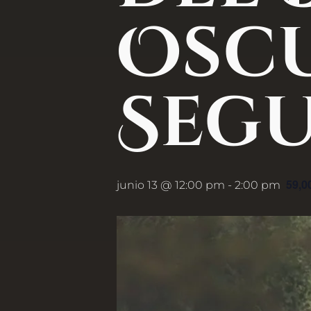
Oscu
Segu
59,0
junio 13 @ 12:00 pm
-
2:00 pm