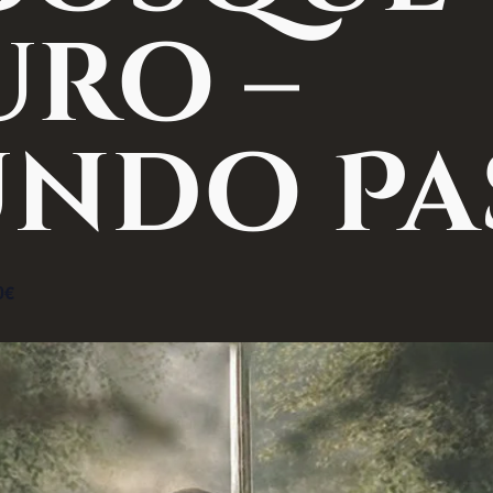
ro –
ndo Pa
0€