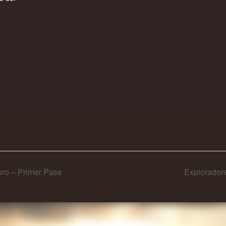
ro – Primer Pase
Explorador