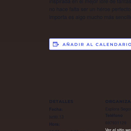
inspirada en el mejor lore de fantas
no hace falta ser un héroe perfecto.
importa es algo mucho más sencill
AÑADIR AL CALENDARI
DETALLES
ORGANIZ
Explora Sego
Fecha:
Teléfono
junio 13
697931129
Hora:
Ver el sitio w