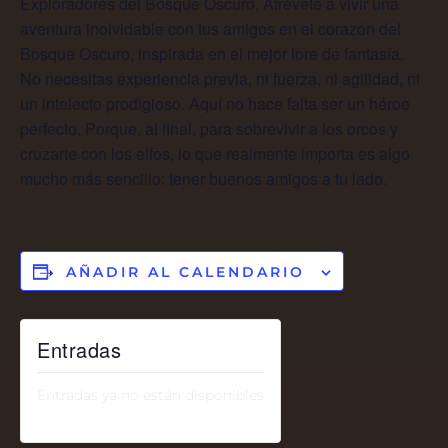
Exploradores del Bosque Oscuro, Atrévete a vivir una
aventura inolvidable con tus amigos en el corazón del
Bosque Oscuro, inspirada en el mejor lore de fantasía.
No necesitas experiencia previa, ni fuerza, ni agilidad, ni
un intelecto prodigioso. Aquí no hace falta ser un héroe
perfecto. Porque, al final, para sobrevivir a los orcos y
cruzarte con los elfos, lo que realmente importa es algo
mucho más sencillo: tener buenos amigos a tu lado.
AÑADIR AL CALENDARIO
Entradas
Entradas ya no están disponibles