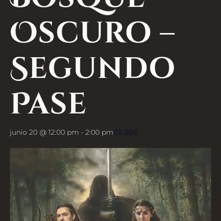
Oscuro –
Segundo
Pase
59,00€
junio 20 @ 12:00 pm
-
2:00 pm