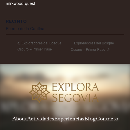
mirkwood-quest
RECINTO
Puente de la Cantina
Exploradores del Bosque
Exploradores del Bosque
Oscuro – Primer Pase
Oscuro – Primer Pase
About
Actividades
Experiencias
Blog
Contacto