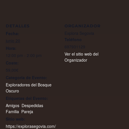
DETALLES
ORGANIZADOR
Explora Segovia
Fecha:
Teléfono
junio 20
697931129
Hora:
Ver el sitio web del
12:00 pm - 2:00 pm
Organizador
Coste:
59,00€
Categoría de Evento:
Exploradores del Bosque
Oscuro
Etiquetas del Evento:
Amigos
,
Despedidas
,
Familia
,
Pareja
Sitio web:
https://explorasegovia.com/