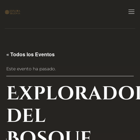
« Todos los Eventos
Este evento ha pasado.
Explorado
del
Bosque