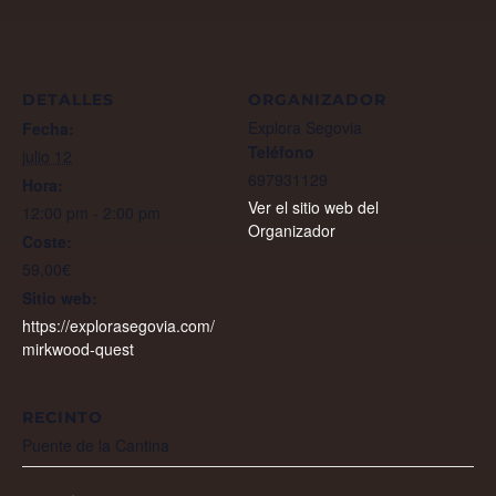
DETALLES
ORGANIZADOR
Explora Segovia
Fecha:
Teléfono
julio 12
697931129
Hora:
Ver el sitio web del
12:00 pm - 2:00 pm
Organizador
Coste:
59,00€
Sitio web:
https://explorasegovia.com/
mirkwood-quest
RECINTO
Puente de la Cantina