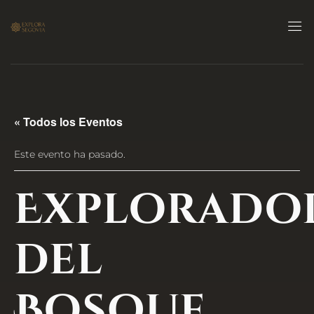
« Todos los Eventos
Este evento ha pasado.
Explorado
del
Bosque