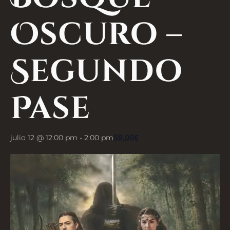
Oscuro –
Segundo
Pase
59,00€
julio 12 @ 12:00 pm
-
2:00 pm