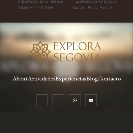
Exploradores del Bosque
Exploradores del Bosque
Oscuro – Primer Pase
Oscuro – Primer Pase
About
Actividades
Experiencias
Blog
Contacto