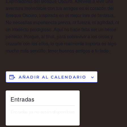
Exploradores del Bosque Oscuro, Atrévete a vivir una
aventura inolvidable con tus amigos en el corazón del
Bosque Oscuro, inspirada en el mejor lore de fantasía.
No necesitas experiencia previa, ni fuerza, ni agilidad, ni
un intelecto prodigioso. Aquí no hace falta ser un héroe
perfecto. Porque, al final, para sobrevivir a los orcos y
cruzarte con los elfos, lo que realmente importa es algo
mucho más sencillo: tener buenos amigos a tu lado.
AÑADIR AL CALENDARIO
Entradas
Entradas ya no están disponibles