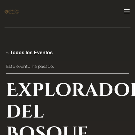
« Todos los Eventos
Este evento ha pasado.
Explorado
del
Bosque