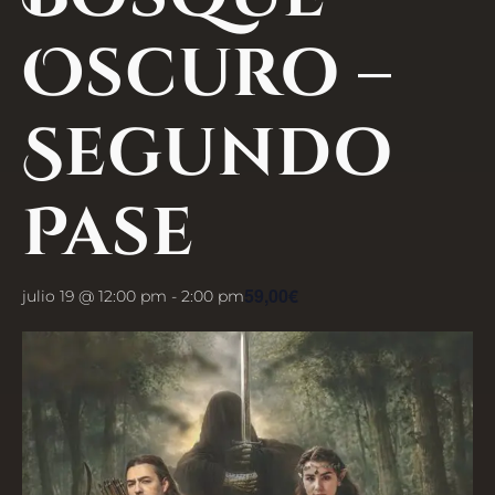
Oscuro –
Segundo
Pase
59,00€
julio 19 @ 12:00 pm
-
2:00 pm