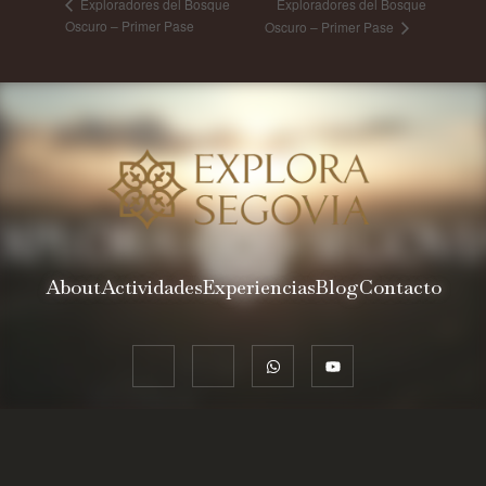
Exploradores del Bosque
Exploradores del Bosque
Oscuro – Primer Pase
Oscuro – Primer Pase
About
Actividades
Experiencias
Blog
Contacto