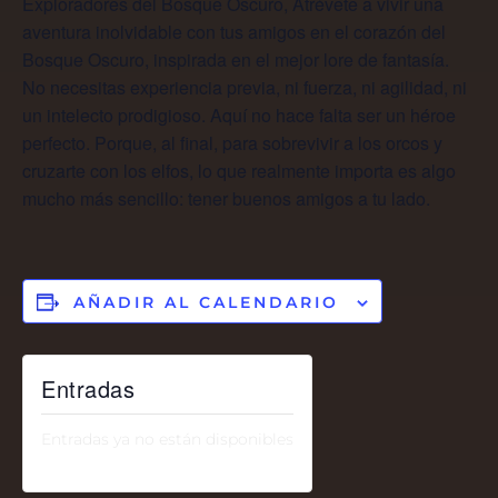
Exploradores del Bosque Oscuro, Atrévete a vivir una
aventura inolvidable con tus amigos en el corazón del
Bosque Oscuro, inspirada en el mejor lore de fantasía.
No necesitas experiencia previa, ni fuerza, ni agilidad, ni
un intelecto prodigioso. Aquí no hace falta ser un héroe
perfecto. Porque, al final, para sobrevivir a los orcos y
cruzarte con los elfos, lo que realmente importa es algo
mucho más sencillo: tener buenos amigos a tu lado.
AÑADIR AL CALENDARIO
Entradas
Entradas ya no están disponibles