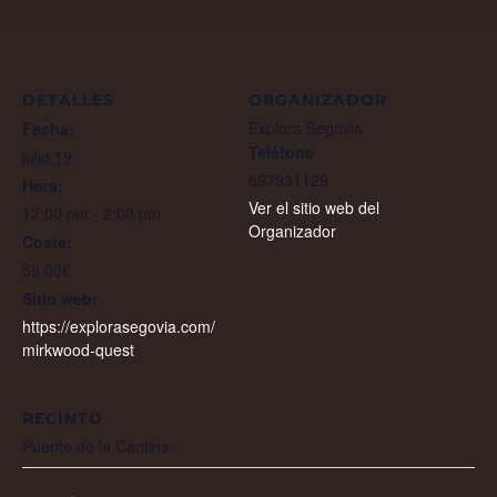
DETALLES
ORGANIZADOR
Explora Segovia
Fecha:
Teléfono
julio 19
697931129
Hora:
Ver el sitio web del
12:00 pm - 2:00 pm
Organizador
Coste:
59,00€
Sitio web:
https://explorasegovia.com/
mirkwood-quest
RECINTO
Puente de la Cantina